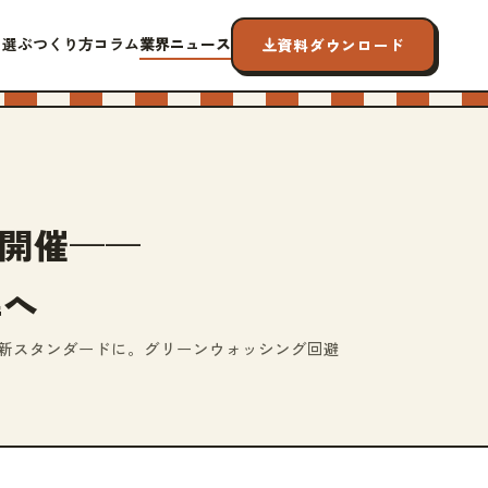
ら選ぶ
つくり方
コラム
業界ニュース
資料ダウンロード
it」開催——
準へ
が販促品業界の新スタンダードに。グリーンウォッシング回避