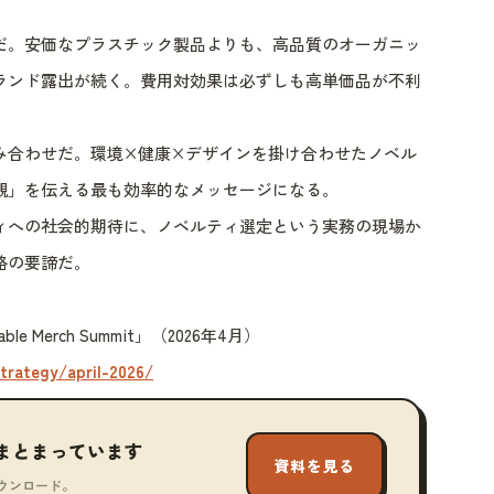
だ。安価なプラスチック製品よりも、高品質のオーガニッ
ランド露出が続く。費用対効果は必ずしも高単価品が不利
み合わせだ。環境×健康×デザインを掛け合わせたノベル
観」を伝える最も効率的なメッセージになる。
ィへの社会的期待に、ノベルティ選定という実務の現場か
略の要諦だ。
ainable Merch Summit」（2026年4月）
trategy/april-2026/
まとまっています
資料を見る
ウンロード。