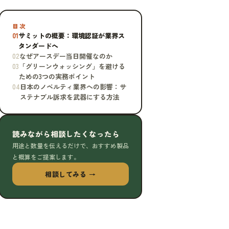
目次
01
サミットの概要：環境認証が業界ス
タンダードへ
02
なぜアースデー当日開催なのか
03
「グリーンウォッシング」を避ける
ための3つの実務ポイント
04
日本のノベルティ業界への影響：サ
ステナブル訴求を武器にする方法
読みながら相談したくなったら
用途と数量を伝えるだけで、おすすめ製品
と概算をご提案します。
相談してみる →