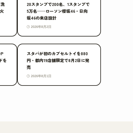
ト洗
20スタンプで200名、1スタンプで
点火
5万名——ローソン櫻坂46・日向
坂46の来店設計
2026年8月2日
OP
スタバが初のカプセルトイを880
ドを
円・都内19店舗限定で8月2日に発
売
2026年8月1日