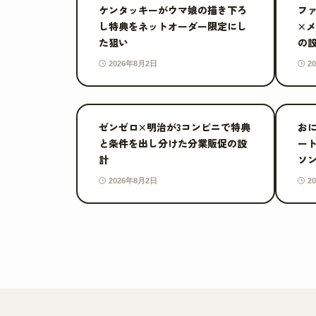
ケンタッキーがウマ娘の描き下ろ
フ
し特典をネットオーダー限定にし
×メ
た狙い
の
2026年8月2日
2
ゼンゼロ×明治が3コンビニで特典
お
と条件を出し分けた分業販促の設
ート
計
ソ
2026年8月2日
2