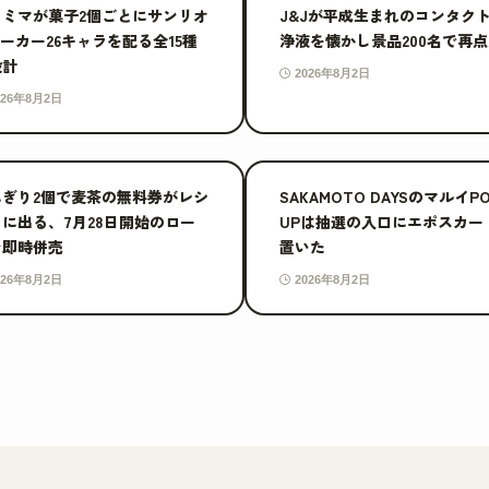
ァミマが菓子2個ごとにサンリオ
J&Jが平成生まれのコンタク
ーカー26キャラを配る全15種
浄液を懐かし景品200名で再
設計
2026年8月2日
026年8月2日
にぎり2個で麦茶の無料券がレシ
SAKAMOTO DAYSのマルイP
に出る、7月28日開始のロー
UPは抽選の入口にエポスカー
ン即時併売
置いた
026年8月2日
2026年8月2日