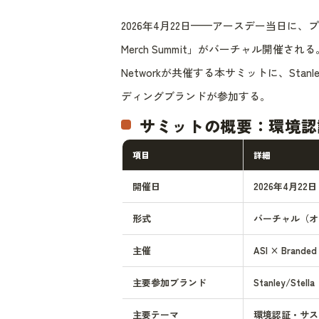
2026年4月22日——アースデー当日に、プロ
Merch Summit」がバーチャル開催される。ASI（Ad
Networkが共催する本サミットに、Stan
ディングブランドが参加する。
サミットの概要：環境認
項目
詳細
開催日
2026年4月2
形式
バーチャル（オ
主催
ASI × Branded
主要参加ブランド
Stanley/S
主要テーマ
環境認証・サス