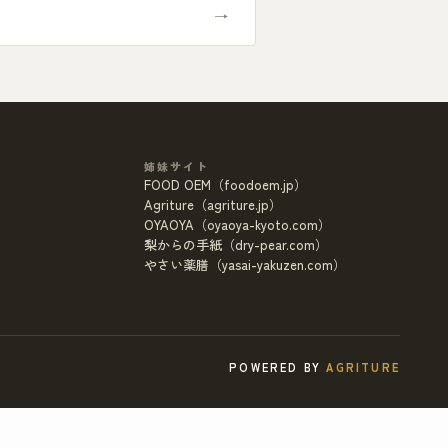
→
姉妹サイト
FOOD OEM（foodoem.jp）
Agriture（agriture.jp）
OYAOYA（oyaoya-kyoto.com）
梨からの手紙（dry-pear.com）
やさい薬膳（yasai-yakuzen.com）
POWERED BY
AGRITURE