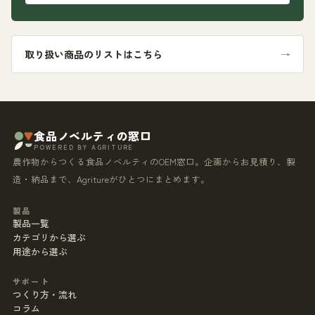
取り扱い商品のリストはこちら
→
食品ノベルティの窓口
POWERED BY AGRITURE
農作物からつくる食品ノベルティのOEM窓口。企画からお見積り、製
造・納品まで、Agritureがひとつにまとめます。
製品
製品一覧
カテゴリから選ぶ
用途から選ぶ
サポート
つくり方・流れ
コラム