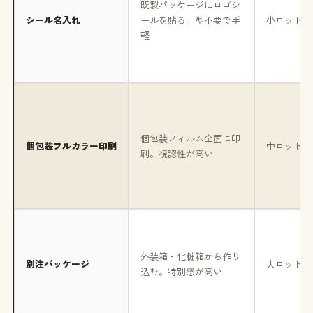
既製パッケージにロゴシ
シール名入れ
ールを貼る。型不要で手
小ロット〜
軽
個包装フィルム全面に印
個包装フルカラー印刷
中ロット〜
刷。視認性が高い
外装箱・化粧箱から作り
別注パッケージ
大ロット〜
込む。特別感が高い