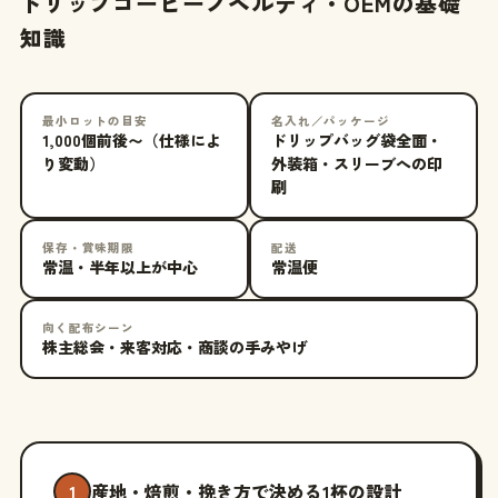
ドリップコーヒーノベルティ・OEMの基礎
知識
最小ロットの目安
名入れ／パッケージ
1,000個前後〜（仕様によ
ドリップバッグ袋全面・
り変動）
外装箱・スリーブへの印
刷
保存・賞味期限
配送
常温・半年以上が中心
常温便
向く配布シーン
株主総会・来客対応・商談の手みやげ
産地・焙煎・挽き方で決める1杯の設計
1