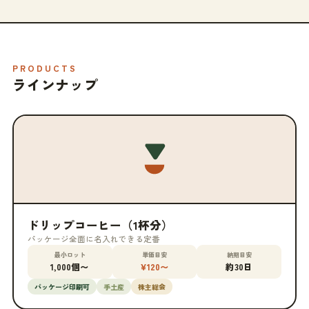
PRODUCTS
ラインナップ
ドリップコーヒー（1杯分）
パッケージ全面に名入れできる定番
最小ロット
単価目安
納期目安
1,000個〜
¥120〜
約30日
パッケージ印刷可
手土産
株主総会