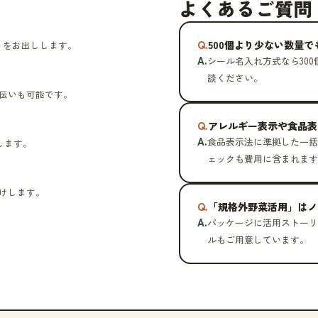
よくあるご質問
Q.
500個より少ない数量
りをお出しします。
A.
シール名入れ方式なら30
談ください。
伝いも可能です。
Q.
アレルギー表示や食品表
A.
食品表示法に準拠した一括
理します。
ェックも費用に含まれます
けします。
Q.
「規格外野菜活用」はノ
A.
パッケージに活用ストーリ
ルもご用意しています。