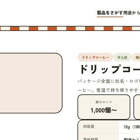
製品をさがす
用途か
ドリップコーヒー
手土産
株
ドリップコ
パッケージ全面に社名・ロゴ
ーヒー。常温で持ち帰りやす
最小ロット
1,000個〜
内容量
10g（
賞味期限
製造から