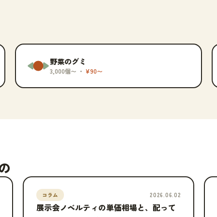
も
野菜のグミ
3,000個〜 ・
¥90〜
の
2026.06.02
コラム
展示会ノベルティの単価相場と、配って