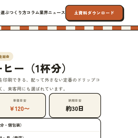
ら選ぶ
つくり方
コラム
業界ニュース
資料ダウンロード
主総会
ーヒー（1杯分）
を印刷できる、配って外さない定番のドリップコ
く、来客用にも選ばれています。
単価目安
納期目安
¥120〜
約30日
1杯分・個包装）
8ヶ月（常温）