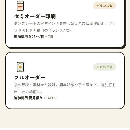
バランス型
セミオーダー印刷
テンプレートのデザイン面を差し替えて袋に直接印刷。ブラ
ンドらしさと費用のバランスが◎。
追加費用 ¥25〜/個
＋7日
こだわり派
フルオーダー
袋の形状・素材から設計。周年記念や手土産など、特別感を
出したい場面に。
追加費用 要見積り
＋14日〜