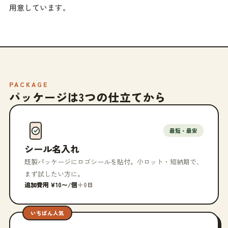
用意しています。
PACKAGE
パッケージは3つの仕立てから
最短・最安
シール名入れ
既製パッケージにロゴシールを貼付。小ロット・短納期で、
まず試したい方に。
追加費用 ¥10〜/個
＋0日
いちばん人気