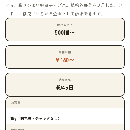
べる、彩りのよい野菜チップス。規格外野菜を活用した、フ
ードロス削減につながる企画として訴求できます。
最小ロット
500個〜
単価目安
¥180〜
納期目安
約45日
内容量
15g（個包装・チャックなし）