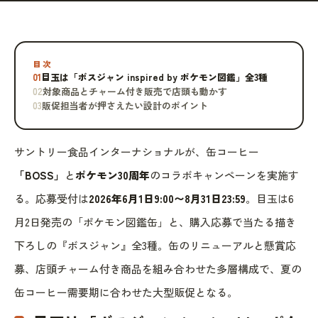
目次
01
目玉は「ボスジャン inspired by ポケモン図鑑」全3種
02
対象商品とチャーム付き販売で店頭も動かす
03
販促担当者が押さえたい設計のポイント
サントリー食品インターナショナルが、缶コーヒー
「BOSS」
と
ポケモン30周年
のコラボキャンペーンを実施す
る。応募受付は
2026年6月1日9:00〜8月31日23:59
。目玉は6
月2日発売の「ポケモン図鑑缶」と、購入応募で当たる描き
下ろしの『ボスジャン』全3種。缶のリニューアルと懸賞応
募、店頭チャーム付き商品を組み合わせた多層構成で、夏の
缶コーヒー需要期に合わせた大型販促となる。