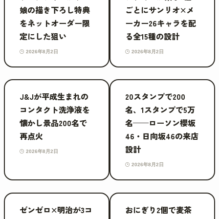
娘の描き下ろし特典
ごとにサンリオ×メ
をネットオーダー限
ーカー26キャラを配
定にした狙い
る全15種の設計
2026年8月2日
2026年8月2日
J&Jが平成生まれの
20スタンプで200
コンタクト洗浄液を
名、1スタンプで5万
懐かし景品200名で
名——ローソン櫻坂
再点火
46・日向坂46の来店
設計
2026年8月2日
2026年8月2日
ゼンゼロ×明治が3コ
おにぎり2個で麦茶