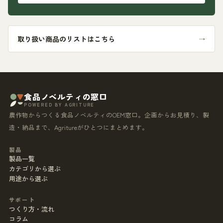
取り扱い商品のリストはこちら
→
食品ノベルティの窓口
POWERED BY AGRITURE
農作物からつくる食品ノベルティのOEM窓口。企画からお見積り、製
造・納品まで、Agritureがひとつにまとめます。
製品
製品一覧
カテゴリから選ぶ
用途から選ぶ
サポート
つくり方・流れ
コラム