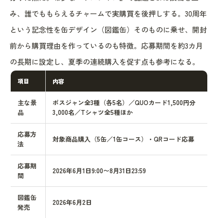
み、誰でももらえるチャームで実購買を後押しする。30周年
という記念性を缶デザイン（図鑑缶）そのものに乗せ、開封
前から購買理由を作っているのも特徴。応募期間を約3カ月
の長期に設定し、夏季の連続購入を促す点も参考になる。
項目
内容
主な景
ボスジャン全3種（各5名）／QUOカード1,500円分
品
3,000名／Tシャツ全5種ほか
応募方
対象商品購入（5缶／1缶コース）・QRコード応募
法
応募期
2026年6月1日9:00〜8月31日23:59
間
図鑑缶
2026年6月2日
発売