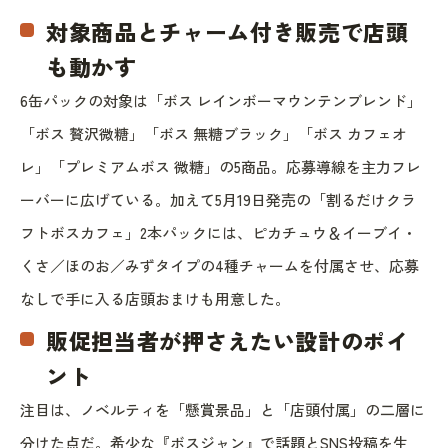
対象商品とチャーム付き販売で店頭
も動かす
6缶パックの対象は「ボス レインボーマウンテンブレンド」
「ボス 贅沢微糖」「ボス 無糖ブラック」「ボス カフェオ
レ」「プレミアムボス 微糖」の5商品。応募導線を主力フレ
ーバーに広げている。加えて5月19日発売の「割るだけクラ
フトボスカフェ」2本パックには、ピカチュウ＆イーブイ・
くさ／ほのお／みずタイプの4種チャームを付属させ、応募
なしで手に入る店頭おまけも用意した。
販促担当者が押さえたい設計のポイ
ント
注目は、ノベルティを「懸賞景品」と「店頭付属」の二層に
分けた点だ。希少な『ボスジャン』で話題とSNS投稿を生