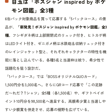
目玉は「ボスジャン inspired by ポケ
モン図鑑」全3種
6缶パック対象商品を買って応募する「5パックコース」の景
品が、
「新発見！ボスジャン inspired by ポケモン図鑑」全3
種
。フシギダネ柄は上部開閉式のリュック付き、ヒトカゲ柄
はLEDライト付き、ゼニガメ柄は水鉄砲＆収納リュック付き
のレインジャケット型と、それぞれキャラクターの特性を機
能に落とし込んでいる。各種5名と当選枠は絞り、希少性で
話題化を狙う設計だ。
「1パックコース」では「BOSSオリジナルQUOカード」
1,500円分を3,000名へ。さらにQRコード応募で「この足跡
だ〜れだ？Tシャツ」全5種（各1,500名）や、ギフトペイポ
イント10円分を98,500名へ進呈する。高額希少賞と当選しや
すい少額賞を併走させ、応募の裾野を広げている。