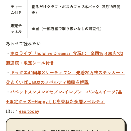
チャー
割るだけクラフトボスカフェ 2本パック（5月19日発
ム付き
売）
販売チ
全国（一部店舗で取り扱いなしの可能性）
ャネル
あわせて読みたい：
・
ホロライブ『hololive Dreams』食玩化｜全国16,400店で3
週連続・限定シール付き
・
ドラクエ40周年×サーティワン｜先着20万枚ステッカー・
ひとくいばこBOXのノベルティ戦略を解説
・
パペットスンスン×セブン-イレブン｜パン&スイーツ7品
+限定グッズ+Happyくじを束ねた多層ノベルティ
出典：
eeo.today