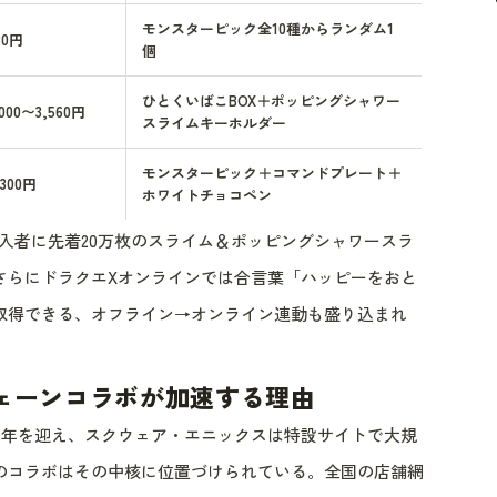
モンスターピック全10種からランダム1
80円
個
ひとくいばこBOX＋ポッピングシャワー
,000〜3,560円
スライムキーホルダー
モンスターピック＋コマンドプレート＋
,300円
ホワイトチョコペン
の購入者に先着20万枚のスライム＆ポッピングシャワースラ
さらにドラクエXオンラインでは合言葉「ハッピーをおと
取得できる、オフライン→オンライン連動も盛り込まれ
チェーンコラボが加速する理由
40周年を迎え、スクウェア・エニックスは特設サイトで大規
のコラボはその中核に位置づけられている。全国の店舗網