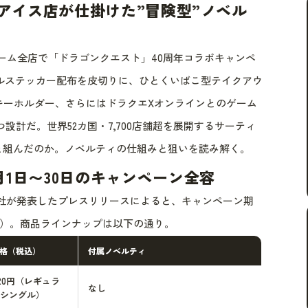
国アイス店が仕掛けた”冒険型”ノベル
クリーム全店で「ドラゴンクエスト」40周年コラボキャンペ
ナルステッカー配布を皮切りに、ひとくいばこ型テイクアウ
キーホルダー、さらにはドラクエXオンラインとのゲーム
設計だ。世界52カ国・7,700店舗超を展開するサーティ
と組んだのか。ノベルティの仕組みと狙いを読み解く。
1日〜30日のキャンペーン全容
式会社が発表したプレスリリースによると、キャンペーン期
日（月）。商品ラインナップは以下の通り。
格（税込）
付属ノベルティ
20円（レギュラ
なし
シングル）