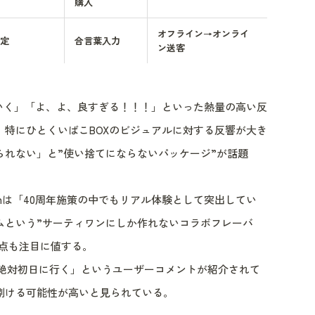
購入
オフライン→オンライ
定
合言葉入力
ン送客
いく」「よ、よ、良すぎる！！！」といった熱量の高い反
特にひとくいばこBOXのビジュアルに対する反響が大き
られない」と”使い捨てにならないパッケージ”が話題
tchは「40周年施策の中でもリアル体験として突出してい
ムという”サーティワンにしか作れないコラボフレーバ
る点も注目に値する。
「絶対初日に行く」というユーザーコメントが紹介されて
捌ける可能性が高いと見られている。