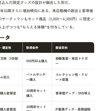
を見込んだ限定グッズの設計が融合した形だ。
025年以降さらに増加傾向にある。来店動機の創出と客単価
ーティワンもセット商品（3,000〜4,300円）に限定ノ
を上げつつも”もらえる体験”を付与している。
ータ
・限定性
取得条件
販促目的
0万枚（3日間
初動集客・来店トリガ
500円以上購入
ー
バトルサンデ
コレクション性・リピ
ム封入
ー購入
ート促進
40周年セット
購入者限定
客単価アップ・SNS映え
購入
40周年セット
購入者限定
IP象徴グッズ・長期接触