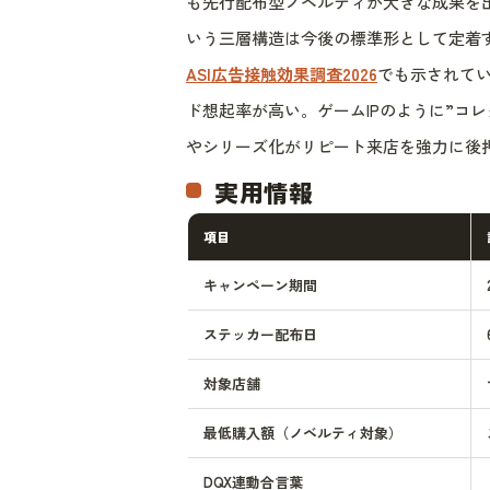
も先行配布型ノベルティが大きな成果を
いう三層構造は今後の標準形として定着
ASI広告接触効果調査2026
でも示されて
ド想起率が高い。ゲームIPのように”コ
やシリーズ化がリピート来店を強力に後
実用情報
項目
キャンペーン期間
ステッカー配布日
対象店舗
最低購入額（ノベルティ対象）
DQX連動合言葉