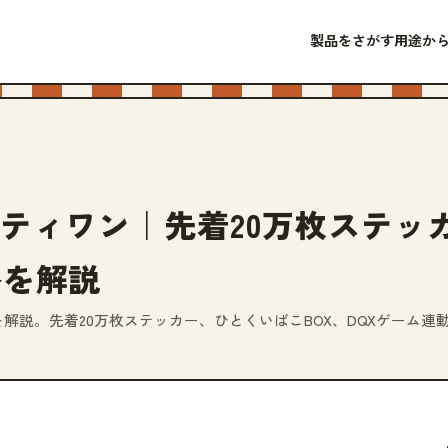
製品をさがす
用途か
ーティワン｜先着20万枚ステッ
略を解説
解説。先着20万枚ステッカー、ひとくいばこBOX、DQXゲーム