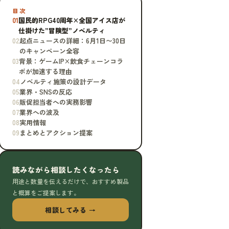
目次
01
国民的RPG40周年×全国アイス店が
仕掛けた”冒険型”ノベルティ
02
起点ニュースの詳細：6月1日〜30日
のキャンペーン全容
03
背景：ゲームIP×飲食チェーンコラ
ボが加速する理由
04
ノベルティ施策の設計データ
05
業界・SNSの反応
06
販促担当者への実務影響
07
業界への波及
08
実用情報
09
まとめとアクション提案
読みながら相談したくなったら
用途と数量を伝えるだけで、おすすめ製品
と概算をご提案します。
相談してみる →