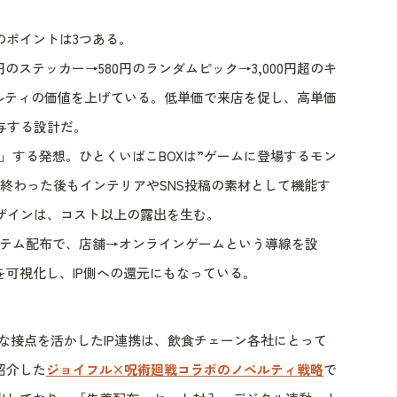
のポイントは3つある。
のステッカー→580円のランダムピック→3,000円超のキ
ルティの価値を上げている。低単価で来店を促し、高単価
与する設計だ。
」する発想。ひとくいばこBOXは”ゲームに登場するモン
終わった後もインテリアやSNS投稿の素材として機能す
ザインは、コスト以上の露出を生む。
イテム配布で、店舗→オンラインゲームという導線を設
可視化し、IP側への還元にもなっている。
的な接点を活かしたIP連携は、飲食チェーン各社にとって
紹介した
ジョイフル×呪術廻戦コラボのノベルティ戦略
で