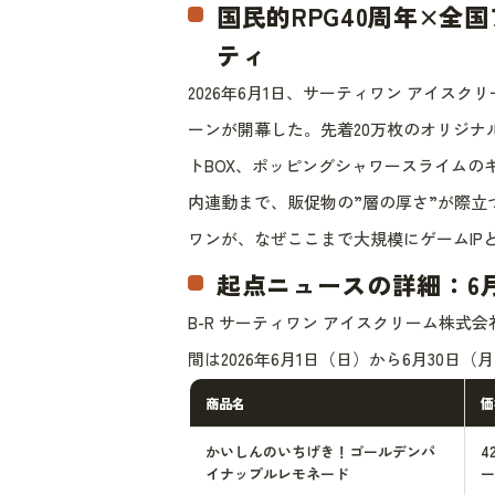
国民的RPG40周年×全
ティ
2026年6月1日、サーティワン アイス
ーンが開幕した。先着20万枚のオリジ
トBOX、ポッピングシャワースライムの
内連動まで、販促物の”層の厚さ”が際立つ
ワンが、なぜここまで大規模にゲームIP
起点ニュースの詳細：6月
B-R サーティワン アイスクリーム株
間は2026年6月1日（日）から6月30
商品名
価
かいしんのいちげき！ゴールデンパ
4
イナップルレモネード
ー