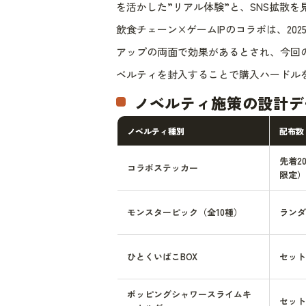
を活かした”リアル体験”と、SNS拡散
飲食チェーン×ゲームIPのコラボは、2
アップの両面で効果があるとされ、今回のサ
ベルティを封入することで購入ハードル
ノベルティ施策の設計デ
ノベルティ種別
配布数
先着2
コラボステッカー
限定）
モンスターピック（全10種）
ランダ
ひとくいばこBOX
セット
ポッピングシャワースライムキ
セット