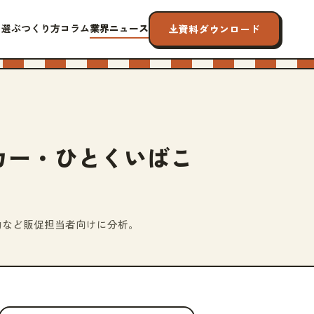
ら選ぶ
つくり方
コラム
業界ニュース
資料ダウンロード
カー・ひとくいばこ
連動など販促担当者向けに分析。