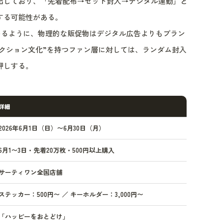
出しており、「先着配布→セット封入→デジタル連動」と
する可能性がある。
いるように、物理的な販促物はデジタル広告よりもブラン
レクション文化”を持つファン層に対しては、ランダム封入
押しする。
詳細
2026年6月1日（日）〜6月30日（月）
6月1〜3日・先着20万枚・500円以上購入
サーティワン全国店舗
ステッカー：500円〜 ／ キーホルダー：3,000円〜
「ハッピーをおとどけ」