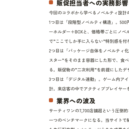
販促担当者への実務影響
今回のコラボから学べるノベルティ設計
1つ目は「段階型ノベルティ構造」。500円
ーホルダー＋BOXと、価格帯ごとにノベ
で”ここでしか手に入らない”特別感を付
2つ目は「パッケージ自体をノベルティ化
スター”をそのまま容器にした形で、食べ
る。販促物の”二次利用”を前提にしたデ
3つ目は「デジタル連動」。ゲーム内ア
計。来店客の中でアクティブプレイヤーを
業界への波及
サーティワンの7,700店舗超という圧倒
一つのベンチマークになる。当サイトで