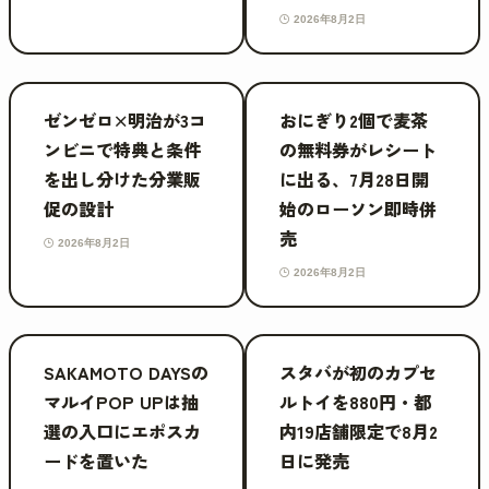
2026年8月2日
ゼンゼロ×明治が3コ
おにぎり2個で麦茶
ンビニで特典と条件
の無料券がレシート
を出し分けた分業販
に出る、7月28日開
促の設計
始のローソン即時併
売
2026年8月2日
2026年8月2日
SAKAMOTO DAYSの
スタバが初のカプセ
マルイPOP UPは抽
ルトイを880円・都
選の入口にエポスカ
内19店舗限定で8月2
ードを置いた
日に発売