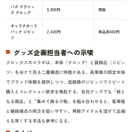
バズ クラシッ
9,900円
再販
ク クロッグ
キャラクター 5
パック ジビッ
2,420円
単品各660円
ツ
グッズ企画担当者への示唆
クロックスのコラボは、本体（クロッグ）と装飾品（ジビッ
ツ）を分けて売る二層構造に特徴がある。高単価の限定本体
でブランド体験を提供しつつ、低価格のジビッツでリピート
購入とコレクション欲求を喚起する。自社グッズでも「核と
なる商品」と「集めて飾る小物」を組み合わせると、客単価
と継続接点の両方を狙いやすい。再販アイテムを混ぜて品揃
えを厚くする手法も参考になる。