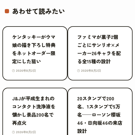
あわせて読みたい
ケンタッキーがウマ
ファミマが菓子2個
娘の描き下ろし特典
ごとにサンリオ×メ
をネットオーダー限
ーカー26キャラを配
定にした狙い
る全15種の設計
2026年8月2日
2026年8月2日
J&Jが平成生まれの
20スタンプで200
コンタクト洗浄液を
名、1スタンプで5万
懐かし景品200名で
名——ローソン櫻坂
再点火
46・日向坂46の来店
設計
2026年8月2日