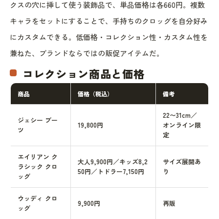
クスの穴に挿して使う装飾品で、単品価格は各660円。複数
キャラをセットにすることで、手持ちのクロッグを自分好み
にカスタムできる。低価格・コレクション性・カスタム性を
兼ねた、ブランドならではの販促アイテムだ。
コレクション商品と価格
商品
価格（税込）
備考
22〜31cm／
ジェシー ブー
19,800円
オンライン限
ツ
定
エイリアン ク
大人9,900円／キッズ8,2
サイズ展開あ
ラシック クロ
50円／トドラー7,150円
り
ッグ
ウッディ クロ
9,900円
再販
ッグ