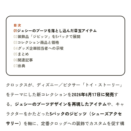
目次
01
ジェシーのブーツを落とし込んだ目玉アイテム
02
装飾品「ジビッツ」を5パックで展開
03
コレクション商品と価格
04
グッズ企画担当者への示唆
05
まとめ
06
関連記事
07
出典
クロックスが、ディズニー／ピクサー「トイ・ストーリー」
をテーマにした新コレクションを
2026年6月17日に発売
す
る。
ジェシーのブーツデザインを再現したアイテム
や、キャ
ラクターをかたどった
5パックのジビッツ（シューズアクセ
サリー）
を軸に、定番クロッグへの装飾でカスタムを促す構