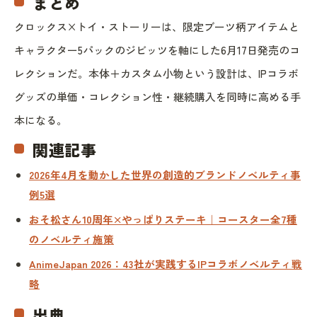
まとめ
クロックス×トイ・ストーリーは、限定ブーツ柄アイテムと
キャラクター5パックのジビッツを軸にした6月17日発売のコ
レクションだ。本体＋カスタム小物という設計は、IPコラボ
グッズの単価・コレクション性・継続購入を同時に高める手
本になる。
関連記事
2026年4月を動かした世界の創造的ブランドノベルティ事
例5選
おそ松さん10周年×やっぱりステーキ｜コースター全7種
のノベルティ施策
AnimeJapan 2026：43社が実践するIPコラボノベルティ戦
略
出典