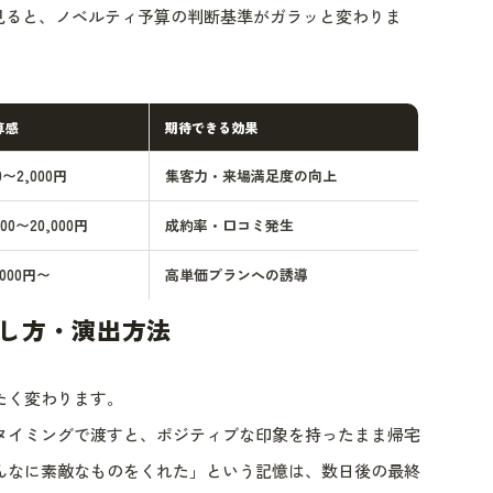
点で見ると、ノベルティ予算の判断基準がガラッと変わりま
算感
期待できる効果
0〜2,000円
集客力・来場満足度の向上
000〜20,000円
成約率・口コミ発生
,000円〜
高単価プランへの誘導
し方・演出方法
たく変わります。
タイミングで渡すと、ポジティブな印象を持ったまま帰宅
んなに素敵なものをくれた」という記憶は、数日後の最終