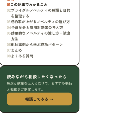
01
この記事でわかること
02
ブライダルノベルティの種類と目的
を整理する
03
成約率が上がるノベルティの選び方
04
予算配分と費用対効果の考え方
05
効果的なノベルティの渡し方・演出
方法
06
他社事例から学ぶ成功パターン
07
まとめ
08
よくある質問
読みながら相談したくなったら
用途と数量を伝えるだけで、おすすめ製品
と概算をご提案します。
相談してみる →