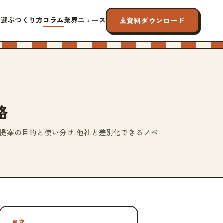
ら選ぶ
つくり方
コラム
業界ニュース
資料ダウンロード
略
提案の目的と使い分け 他社と差別化できるノベ
目次