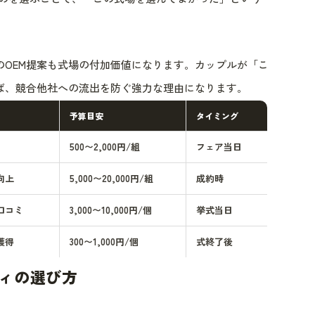
のOEM提案も式場の付加価値になります。カップルが「こ
ば、競合他社への流出を防ぐ強力な理由になります。
予算目安
タイミング
500〜2,000円/組
フェア当日
向上
5,000〜20,000円/組
成約時
口コミ
3,000〜10,000円/個
挙式当日
獲得
300〜1,000円/個
式終了後
ィの選び方